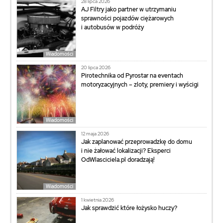
28 lipca 2026
AJ Filtry jako partner w utrzymaniu
sprawności pojazdów ciężarowych
i autobusów w podróży
Wiadomości
20 lipca 2026
Pirotechnika od Pyrostar na eventach
motoryzacyjnych – zloty, premiery i wyścigi
Wiadomości
12 maja 2026
Jak zaplanować przeprowadzkę do domu
i nie żałować lokalizacji? Eksperci
OdWlasciciela.pl doradzają!
Wiadomości
1 kwietnia 2026
Jak sprawdzić które łożysko huczy?